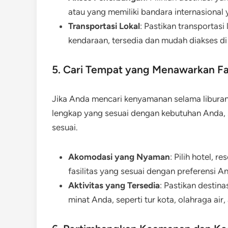
atau yang memiliki bandara internasiona
Transportasi Lokal
: Pastikan transportasi
kendaraan, tersedia dan mudah diakses di 
5. Cari Tempat yang Menawarkan Fa
Jika Anda mencari kenyamanan selama liburan
lengkap yang sesuai dengan kebutuhan Anda, s
sesuai.
Akomodasi yang Nyaman
: Pilih hotel, 
fasilitas yang sesuai dengan preferensi An
Aktivitas yang Tersedia
: Pastikan destina
minat Anda, seperti tur kota, olahraga air, 