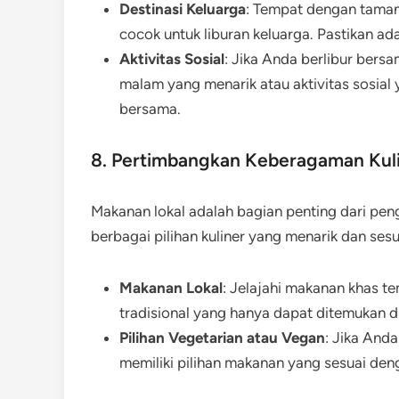
Destinasi Keluarga
: Tempat dengan taman 
cocok untuk liburan keluarga. Pastikan a
Aktivitas Sosial
: Jika Anda berlibur bersa
malam yang menarik atau aktivitas sosia
bersama.
8. Pertimbangkan Keberagaman Kul
Makanan lokal adalah bagian penting dari pen
berbagai pilihan kuliner yang menarik dan ses
Makanan Lokal
: Jelajahi makanan khas t
tradisional yang hanya dapat ditemukan d
Pilihan Vegetarian atau Vegan
: Jika Anda
memiliki pilihan makanan yang sesuai den