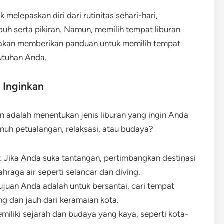
melepaskan diri dari rutinitas sehari-hari,
uh serta pikiran. Namun, memilih tempat liburan
ni akan memberikan panduan untuk memilih tempat
utuhan Anda.
 Inginkan
 adalah menentukan jenis liburan yang ingin Anda
nuh petualangan, relaksasi, atau budaya?
: Jika Anda suka tantangan, pertimbangkan destinasi
hraga air seperti selancar dan diving.
 tujuan Anda adalah untuk bersantai, cari tempat
ng dan jauh dari keramaian kota.
memiliki sejarah dan budaya yang kaya, seperti kota-