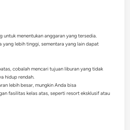
ng untuk menentukan anggaran yang tersedia.
ang lebih tinggi, sementara yang lain dapat
atas, cobalah mencari tujuan liburan yang tidak
ya hidup rendah.
aran lebih besar, mungkin Anda bisa
asilitas kelas atas, seperti resort eksklusif atau