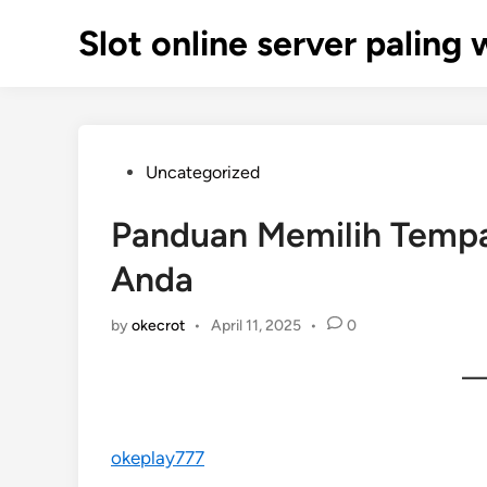
Skip
Slot online server paling
to
content
Posted
Uncategorized
in
Panduan Memilih Tempat
Anda
by
okecrot
•
April 11, 2025
•
0
okeplay777