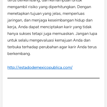
terus berkembang, dan kemampuan untuk
mengambil risiko yang diperhitungkan. Dengan
menetapkan tujuan yang jelas, memperluas
jaringan, dan menjaga keseimbangan hidup dan
kerja, Anda dapat menciptakan karir yang tidak
hanya sukses tetapi juga memuaskan. Jangan lupa
untuk selalu mengevaluasi kemajuan Anda dan
terbuka terhadap perubahan agar karir Anda terus
berkembang.
http://estadodemexicopublica.com/