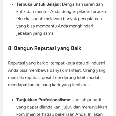
Terbuka untuk Belajar
: Dengarkan saran dan
kritik dari mentor Anda dengan pikiran terbuka.
Mereka sudah melewati banyak pengalaman
yang bisa membantu Anda menghindari
jebakan yang sama.
8. Bangun Reputasi yang Baik
Reputasi yang baik di tempat kerja atau di industri
Anda bisa membawa banyak manfaat. Orang yang
memiliki reputasi positif cenderung lebih mudah
mendapatkan peluang karir yang lebih baik.
Tunjukkan Profesionalisme
: Jadilah pribadi
yang dapat diandalkan, jujur, dan menunjukkan
komitmen terhadap pekerjaan Anda. Ini akan