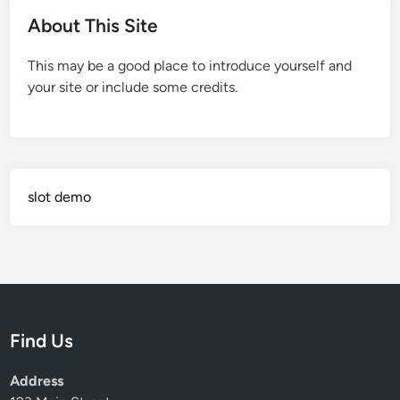
About This Site
This may be a good place to introduce yourself and
your site or include some credits.
slot demo
Find Us
Address