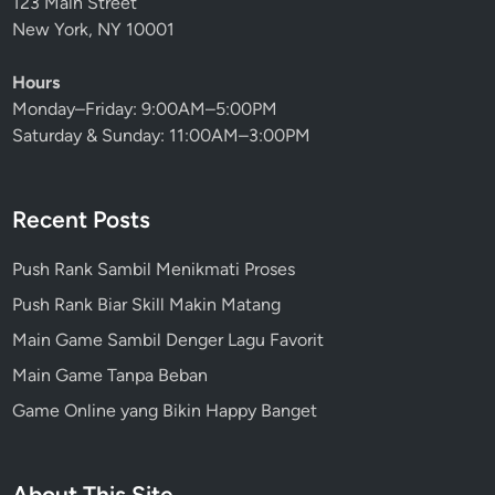
123 Main Street
New York, NY 10001
Hours
Monday–Friday: 9:00AM–5:00PM
Saturday & Sunday: 11:00AM–3:00PM
Recent Posts
Push Rank Sambil Menikmati Proses
Push Rank Biar Skill Makin Matang
Main Game Sambil Denger Lagu Favorit
Main Game Tanpa Beban
Game Online yang Bikin Happy Banget
About This Site