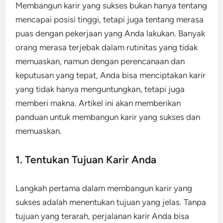
Membangun karir yang sukses bukan hanya tentang
mencapai posisi tinggi, tetapi juga tentang merasa
puas dengan pekerjaan yang Anda lakukan. Banyak
orang merasa terjebak dalam rutinitas yang tidak
memuaskan, namun dengan perencanaan dan
keputusan yang tepat, Anda bisa menciptakan karir
yang tidak hanya menguntungkan, tetapi juga
memberi makna. Artikel ini akan memberikan
panduan untuk membangun karir yang sukses dan
memuaskan.
1. Tentukan Tujuan Karir Anda
Langkah pertama dalam membangun karir yang
sukses adalah menentukan tujuan yang jelas. Tanpa
tujuan yang terarah, perjalanan karir Anda bisa