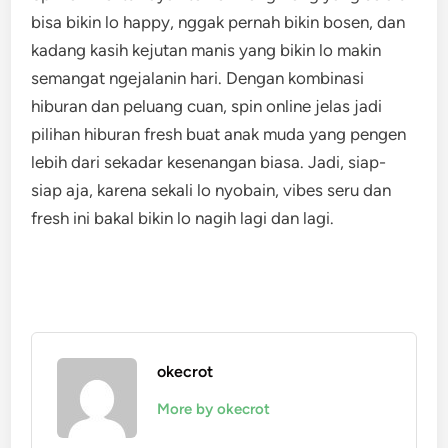
bisa bikin lo happy, nggak pernah bikin bosen, dan
kadang kasih kejutan manis yang bikin lo makin
semangat ngejalanin hari. Dengan kombinasi
hiburan dan peluang cuan, spin online jelas jadi
pilihan hiburan fresh buat anak muda yang pengen
lebih dari sekadar kesenangan biasa. Jadi, siap-
siap aja, karena sekali lo nyobain, vibes seru dan
fresh ini bakal bikin lo nagih lagi dan lagi.
okecrot
More by okecrot