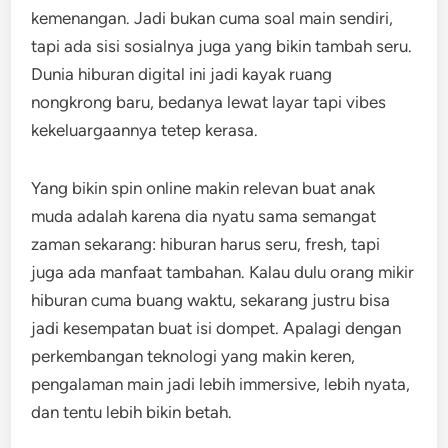
kemenangan. Jadi bukan cuma soal main sendiri,
tapi ada sisi sosialnya juga yang bikin tambah seru.
Dunia hiburan digital ini jadi kayak ruang
nongkrong baru, bedanya lewat layar tapi vibes
kekeluargaannya tetep kerasa.
Yang bikin spin online makin relevan buat anak
muda adalah karena dia nyatu sama semangat
zaman sekarang: hiburan harus seru, fresh, tapi
juga ada manfaat tambahan. Kalau dulu orang mikir
hiburan cuma buang waktu, sekarang justru bisa
jadi kesempatan buat isi dompet. Apalagi dengan
perkembangan teknologi yang makin keren,
pengalaman main jadi lebih immersive, lebih nyata,
dan tentu lebih bikin betah.