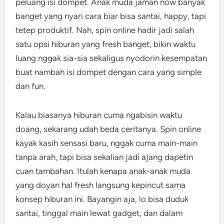
peluang isi dompet. Anak muda jaman now banyak
banget yang nyari cara biar bisa santai, happy, tapi
tetep produktif. Nah, spin online hadir jadi salah
satu opsi hiburan yang fresh banget, bikin waktu
luang nggak sia-sia sekaligus nyodorin kesempatan
buat nambah isi dompet dengan cara yang simple
dan fun.
Kalau biasanya hiburan cuma ngabisin waktu
doang, sekarang udah beda ceritanya. Spin online
kayak kasih sensasi baru, nggak cuma main-main
tanpa arah, tapi bisa sekalian jadi ajang dapetin
cuan tambahan. Itulah kenapa anak-anak muda
yang doyan hal fresh langsung kepincut sama
konsep hiburan ini. Bayangin aja, lo bisa duduk
santai, tinggal main lewat gadget, dan dalam