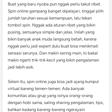
Buat yang baru nyoba pun nggak perlu takut ribet.
Spin online gampang banget dipelajari, tinggal pilih
jumlah taruhan sesuai kemampuan, lalu tekan
tombol spin. Nggak ada aturan ribet yang bikin
pusing, semuanya simple dan jelas. Inilah yang
bikin banyak anak muda langsung betah, karena
nggak perlu jadi expert dulu buat bisa menikmati
sensasi serunya. Dan makin sering main, lo bakal
makin ngerti trik-trik kecil yang bikin pengalaman
jadi lebih asik.
Selain itu, spin online juga bisa jadi ajang kumpul
virtual bareng temen-temen. Ada banyak
komunitas atau grup yang isinya orang-orang
dengan hobi sama, saling sharing pengalaman, tips,
bahkan kadang bareng-bareng ngerayain