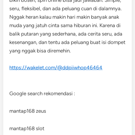
bikin bosen, spin online bisa jadi jawaban. Simple,
seru, fleksibel, dan ada peluang cuan di dalamnya.
Nggak heran kalau makin hari makin banyak anak
muda yang jatuh cinta sama hiburan ini. Karena di
balik putaran yang sederhana, ada cerita seru, ada
kesenangan, dan tentu ada peluang buat isi dompet
yang nggak bisa diremehin.
https://wakelet.com/@ddpiiwhop46464
Google search rekomendasi :
mantap168 zeus
mantap168 slot