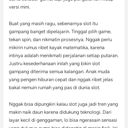
versi mini.
Buat yang masih ragu, sebenarnya slot itu
gampang banget dipelajarin. Tinggal pilih game,
tekan spin, dan nikmatin prosesnya. Nggak perlu
mikirin rumus ribet kayak matematika, karena
intinya adalah menikmati perjalanan setiap putaran.
Justru kesederhanaan inilah yang bikin slot
gampang diterima semua kalangan. Anak muda
yang pengen hiburan cepat dan nggak ribet jelas
bakal nemuin rumah yang pas di dunia slot.
Nggak bisa dipungkiri kalau slot juga jadi tren yang
makin naik daun karena didukung teknologi. Dari
layar kecil di genggaman, lo bisa ngerasain sensasi