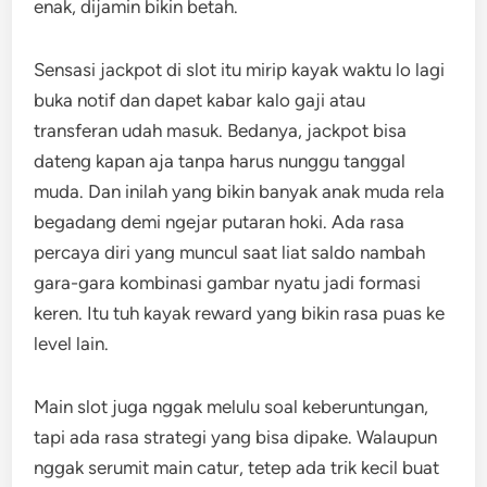
enak, dijamin bikin betah.
Sensasi jackpot di slot itu mirip kayak waktu lo lagi
buka notif dan dapet kabar kalo gaji atau
transferan udah masuk. Bedanya, jackpot bisa
dateng kapan aja tanpa harus nunggu tanggal
muda. Dan inilah yang bikin banyak anak muda rela
begadang demi ngejar putaran hoki. Ada rasa
percaya diri yang muncul saat liat saldo nambah
gara-gara kombinasi gambar nyatu jadi formasi
keren. Itu tuh kayak reward yang bikin rasa puas ke
level lain.
Main slot juga nggak melulu soal keberuntungan,
tapi ada rasa strategi yang bisa dipake. Walaupun
nggak serumit main catur, tetep ada trik kecil buat