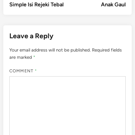
Simple Isi Rejeki Tebal
Anak Gaul
Leave a Reply
Your email address will not be published.
Required fields
are marked
*
COMMENT
*