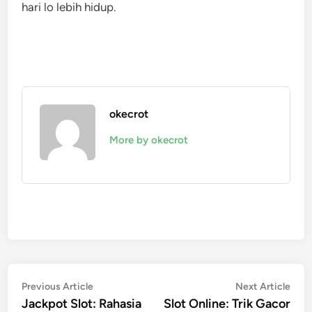
hari lo lebih hidup.
okecrot
More by okecrot
Post
Previous
Nex
Previous Article
Next Article
article:
artic
Jackpot Slot: Rahasia
Slot Online: Trik Gacor
navigation