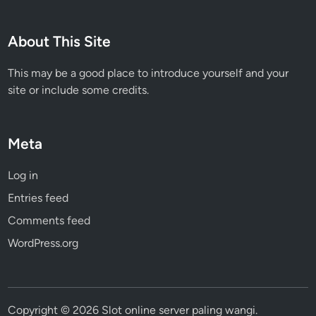
About This Site
This may be a good place to introduce yourself and your
site or include some credits.
Meta
Log in
Entries feed
Comments feed
WordPress.org
Copyright © 2026
Slot online server paling wangi
.