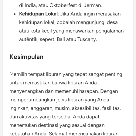
di India, atau Oktoberfest di Jerman.
Kehidupan Lokal
: Jika Anda ingin merasakan
kehidupan lokal, cobalah mengunjungi desa
atau kota kecil yang menawarkan pengalaman
autêntik, seperti Bali atau Tuscany.
Kesimpulan
Memilih tempat liburan yang tepat sangat penting
untuk memastikan bahwa liburan Anda
menyenangkan dan memenuhi harapan. Dengan
mempertimbangkan jenis liburan yang Anda
inginkan, anggaran, musim, aksesibilitas, fasilitas,
dan aktivitas yang tersedia, Anda dapat
menemukan destinasi yang sesuai dengan
kebutuhan Anda. Selamat merencanakan liburan