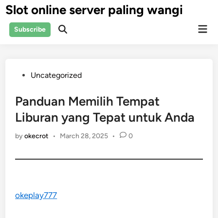
Skip
Slot online server paling wangi
to
Mai
content
Subscribe
Open
Men
Search
Posted
Uncategorized
in
Panduan Memilih Tempat
Liburan yang Tepat untuk Anda
by
okecrot
•
March 28, 2025
•
0
okeplay777