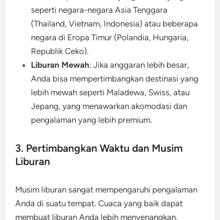
seperti negara-negara Asia Tenggara
(Thailand, Vietnam, Indonesia) atau beberapa
negara di Eropa Timur (Polandia, Hungaria,
Republik Ceko).
Liburan Mewah
: Jika anggaran lebih besar,
Anda bisa mempertimbangkan destinasi yang
lebih mewah seperti Maladewa, Swiss, atau
Jepang, yang menawarkan akomodasi dan
pengalaman yang lebih premium.
3. Pertimbangkan Waktu dan Musim
Liburan
Musim liburan sangat mempengaruhi pengalaman
Anda di suatu tempat. Cuaca yang baik dapat
membuat liburan Anda lebih menyenangkan,