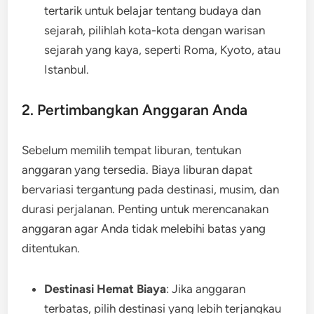
tertarik untuk belajar tentang budaya dan
sejarah, pilihlah kota-kota dengan warisan
sejarah yang kaya, seperti Roma, Kyoto, atau
Istanbul.
2. Pertimbangkan Anggaran Anda
Sebelum memilih tempat liburan, tentukan
anggaran yang tersedia. Biaya liburan dapat
bervariasi tergantung pada destinasi, musim, dan
durasi perjalanan. Penting untuk merencanakan
anggaran agar Anda tidak melebihi batas yang
ditentukan.
Destinasi Hemat Biaya
: Jika anggaran
terbatas, pilih destinasi yang lebih terjangkau