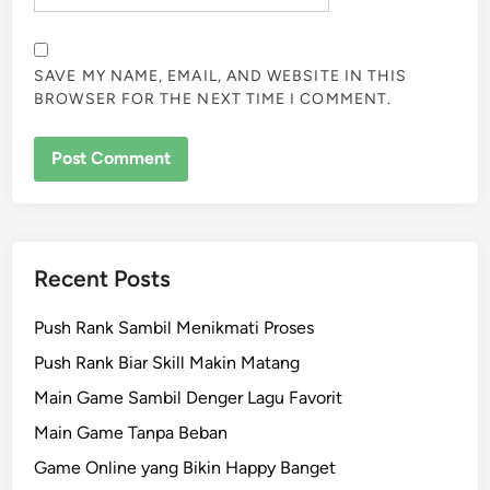
SAVE MY NAME, EMAIL, AND WEBSITE IN THIS
BROWSER FOR THE NEXT TIME I COMMENT.
Recent Posts
Push Rank Sambil Menikmati Proses
Push Rank Biar Skill Makin Matang
Main Game Sambil Denger Lagu Favorit
Main Game Tanpa Beban
Game Online yang Bikin Happy Banget