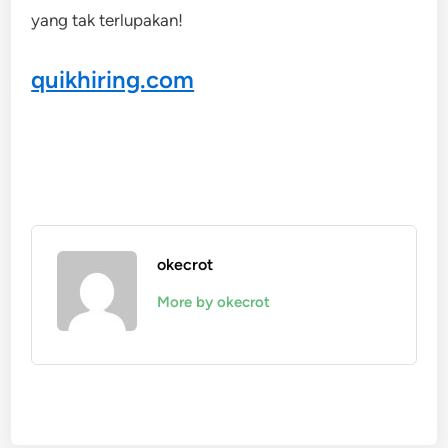
yang tak terlupakan!
quikhiring.com
okecrot
More by okecrot