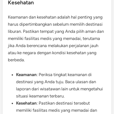
Kesehatan
Keamanan dan kesehatan adalah hal penting yang
harus dipertimbangkan sebelum memilih destinasi
liburan. Pastikan tempat yang Anda pilih aman dan
memiliki fasilitas medis yang memadai, terutama
jika Anda berencana melakukan perjalanan jauh
atau ke negara dengan kondisi kesehatan yang
berbeda.
Keamanan
: Periksa tingkat keamanan di
destinasi yang Anda tuju. Baca ulasan dan
laporan dari wisatawan lain untuk mengetahui
situasi keamanan terbaru.
Kesehatan
: Pastikan destinasi tersebut
memiliki fasilitas medis yang memadai dan