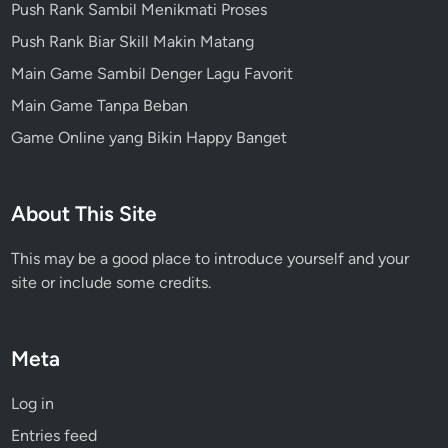
Push Rank Sambil Menikmati Proses
Push Rank Biar Skill Makin Matang
Main Game Sambil Denger Lagu Favorit
Main Game Tanpa Beban
Game Online yang Bikin Happy Banget
About This Site
This may be a good place to introduce yourself and your
site or include some credits.
Meta
Log in
Entries feed