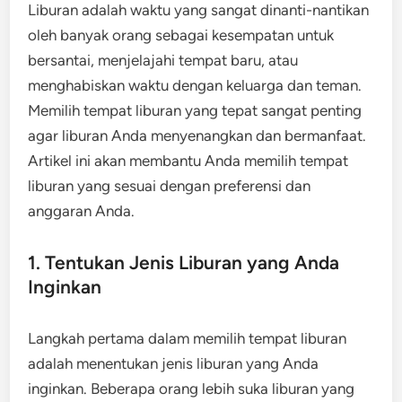
Liburan adalah waktu yang sangat dinanti-nantikan
oleh banyak orang sebagai kesempatan untuk
bersantai, menjelajahi tempat baru, atau
menghabiskan waktu dengan keluarga dan teman.
Memilih tempat liburan yang tepat sangat penting
agar liburan Anda menyenangkan dan bermanfaat.
Artikel ini akan membantu Anda memilih tempat
liburan yang sesuai dengan preferensi dan
anggaran Anda.
1. Tentukan Jenis Liburan yang Anda
Inginkan
Langkah pertama dalam memilih tempat liburan
adalah menentukan jenis liburan yang Anda
inginkan. Beberapa orang lebih suka liburan yang