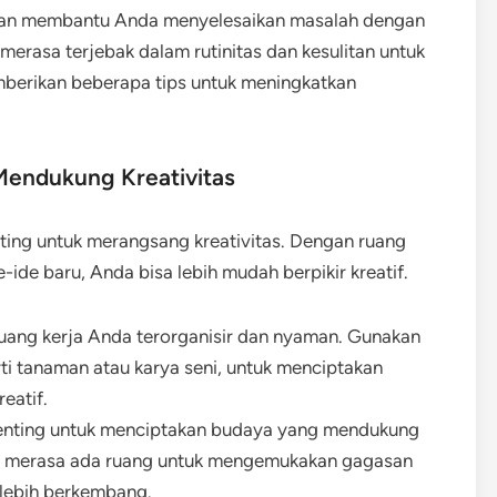
 dan membantu Anda menyelesaikan masalah dengan
a merasa terjebak dalam rutinitas dan kesulitan untuk
mberikan beberapa tips untuk meningkatkan
Mendukung Kreativitas
ing untuk merangsang kreativitas. Dengan ruang
e baru, Anda bisa lebih mudah berpikir kreatif.
 ruang kerja Anda terorganisir dan nyaman. Gunakan
i tanaman atau karya seni, untuk menciptakan
eatif.
 penting untuk menciptakan budaya yang mendukung
da merasa ada ruang untuk mengemukakan gagasan
n lebih berkembang.