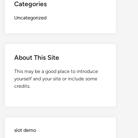
Categories
Uncategorized
About This Site
This may be a good place to introduce
yourself and your site or include some
credits.
slot demo