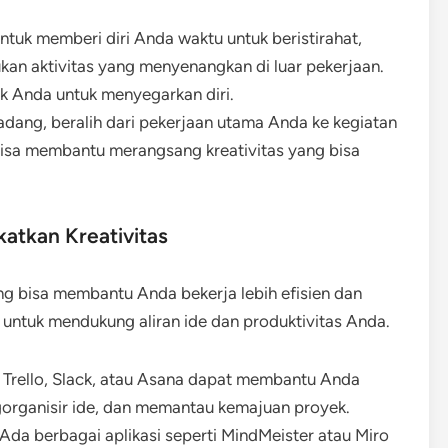
ntuk memberi diri Anda waktu untuk beristirahat,
ukan aktivitas yang menyenangkan di luar pekerjaan.
k Anda untuk menyegarkan diri.
adang, beralih dari pekerjaan utama Anda ke kegiatan
s, bisa membantu merangsang kreativitas yang bisa
atkan Kreativitas
ang bisa membantu Anda bekerja lebih efisien dan
 untuk mendukung aliran ide dan produktivitas Anda.
ti Trello, Slack, atau Asana dapat membantu Anda
gorganisir ide, dan memantau kemajuan proyek.
 Ada berbagai aplikasi seperti MindMeister atau Miro