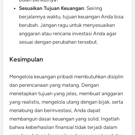
Sesuaikan Tujuan Keuangan
: Seiring
berjalannya waktu, tujuan keuangan Anda bisa
berubah. Jangan ragu untuk menyesuaikan
anggaran atau rencana investasi Anda agar
sesuai dengan perubahan tersebut.
Kesimpulan
Mengelola keuangan pribadi membutuhkan disiplin
dan perencanaan yang matang. Dengan
menetapkan tujuan yang jelas, membuat anggaran
yang realistis, mengelola utang dengan bijak, serta
menabung dan berinvestasi, Anda dapat
membangun dasar keuangan yang solid. Ingatlah
bahwa keberhasilan finansial tidak terjadi dalam