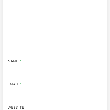
NAME
*
EMAIL
*
WEBSITE