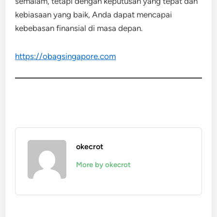
semalam, tetapi dengan keputusan yang tepat dan
kebiasaan yang baik, Anda dapat mencapai
kebebasan finansial di masa depan.
https://obagsingapore.com
okecrot
More by okecrot