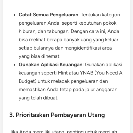
Catat Semua Pengeluaran
: Tentukan kategori
pengeluaran Anda, seperti kebutuhan pokok,
hiburan, dan tabungan. Dengan cara ini, Anda
bisa melihat berapa banyak uang yang keluar
setiap bulannya dan mengidentifikasi area
yang bisa dihemat.
Gunakan Aplikasi Keuangan
: Gunakan aplikasi
keuangan seperti Mint atau YNAB (You Need A
Budget) untuk melacak pengeluaran dan
memastikan Anda tetap pada jalur anggaran
yang telah dibuat.
3. Prioritaskan Pembayaran Utang
Jika Anda memiliki utang, penting untuk memilah