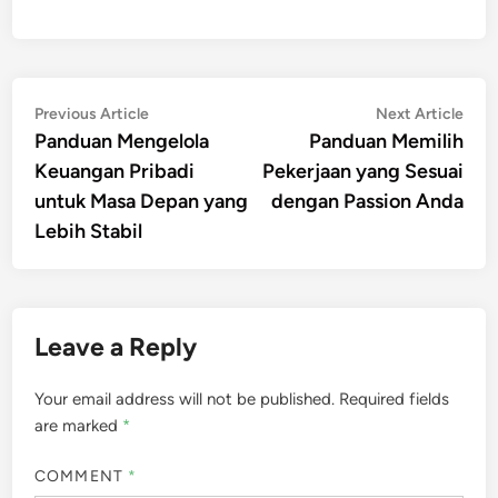
Post
Previous
Nex
Previous Article
Next Article
article:
artic
Panduan Mengelola
Panduan Memilih
navigation
Keuangan Pribadi
Pekerjaan yang Sesuai
untuk Masa Depan yang
dengan Passion Anda
Lebih Stabil
Leave a Reply
Your email address will not be published.
Required fields
are marked
*
COMMENT
*