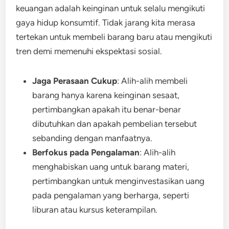
keuangan adalah keinginan untuk selalu mengikuti
gaya hidup konsumtif. Tidak jarang kita merasa
tertekan untuk membeli barang baru atau mengikuti
tren demi memenuhi ekspektasi sosial.
Jaga Perasaan Cukup
: Alih-alih membeli
barang hanya karena keinginan sesaat,
pertimbangkan apakah itu benar-benar
dibutuhkan dan apakah pembelian tersebut
sebanding dengan manfaatnya.
Berfokus pada Pengalaman
: Alih-alih
menghabiskan uang untuk barang materi,
pertimbangkan untuk menginvestasikan uang
pada pengalaman yang berharga, seperti
liburan atau kursus keterampilan.