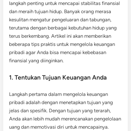
langkah penting untuk mencapai stabilitas finansial
dan meraih tujuan hidup. Banyak orang merasa
kesulitan mengatur pengeluaran dan tabungan,
terutama dengan berbagai kebutuhan hidup yang
terus berkembang. Artikel ini akan memberikan
beberapa tips praktis untuk mengelola keuangan
pribadi agar Anda bisa mencapai kebebasan
finansial yang diinginkan.
1. Tentukan Tujuan Keuangan Anda
Langkah pertama dalam mengelola keuangan
pribadi adalah dengan menetapkan tujuan yang
jelas dan spesifik. Dengan tujuan yang terarah,
Anda akan lebih mudah merencanakan pengelolaan
uang dan memotivasi diri untuk mencapainya.