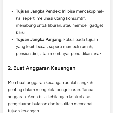
Tujuan Jangka Pendek
: Ini bisa mencakup hal-
hal seperti melunasi utang konsumtif,
menabung untuk liburan, atau membeli gadget
baru.
Tujuan Jangka Panjang
: Fokus pada tujuan
yang lebih besar, seperti membeli rumah,
pensiun dini, atau membayar pendidikan anak.
2. Buat Anggaran Keuangan
Membuat anggaran keuangan adalah langkah
penting dalam mengelola pengeluaran. Tanpa
anggaran, Anda bisa kehilangan kontrol atas
pengeluaran bulanan dan kesulitan mencapai
tujuan keuangan.