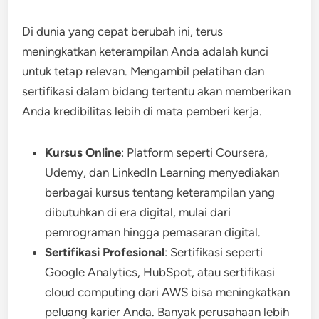
Di dunia yang cepat berubah ini, terus
meningkatkan keterampilan Anda adalah kunci
untuk tetap relevan. Mengambil pelatihan dan
sertifikasi dalam bidang tertentu akan memberikan
Anda kredibilitas lebih di mata pemberi kerja.
Kursus Online
: Platform seperti Coursera,
Udemy, dan LinkedIn Learning menyediakan
berbagai kursus tentang keterampilan yang
dibutuhkan di era digital, mulai dari
pemrograman hingga pemasaran digital.
Sertifikasi Profesional
: Sertifikasi seperti
Google Analytics, HubSpot, atau sertifikasi
cloud computing dari AWS bisa meningkatkan
peluang karier Anda. Banyak perusahaan lebih