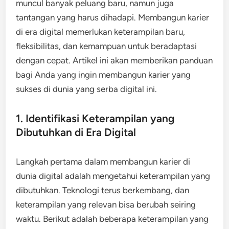
muncul banyak peluang baru, namun juga
tantangan yang harus dihadapi. Membangun karier
di era digital memerlukan keterampilan baru,
fleksibilitas, dan kemampuan untuk beradaptasi
dengan cepat. Artikel ini akan memberikan panduan
bagi Anda yang ingin membangun karier yang
sukses di dunia yang serba digital ini.
1. Identifikasi Keterampilan yang
Dibutuhkan di Era Digital
Langkah pertama dalam membangun karier di
dunia digital adalah mengetahui keterampilan yang
dibutuhkan. Teknologi terus berkembang, dan
keterampilan yang relevan bisa berubah seiring
waktu. Berikut adalah beberapa keterampilan yang