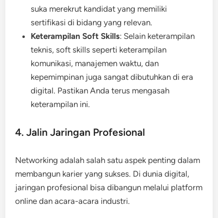
suka merekrut kandidat yang memiliki
sertifikasi di bidang yang relevan.
Keterampilan Soft Skills
: Selain keterampilan
teknis, soft skills seperti keterampilan
komunikasi, manajemen waktu, dan
kepemimpinan juga sangat dibutuhkan di era
digital. Pastikan Anda terus mengasah
keterampilan ini.
4. Jalin Jaringan Profesional
Networking adalah salah satu aspek penting dalam
membangun karier yang sukses. Di dunia digital,
jaringan profesional bisa dibangun melalui platform
online dan acara-acara industri.