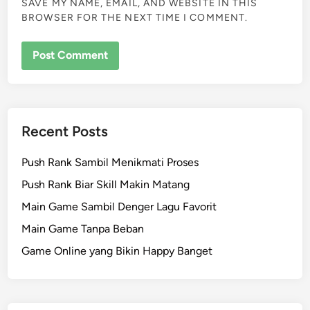
SAVE MY NAME, EMAIL, AND WEBSITE IN THIS
BROWSER FOR THE NEXT TIME I COMMENT.
Recent Posts
Push Rank Sambil Menikmati Proses
Push Rank Biar Skill Makin Matang
Main Game Sambil Denger Lagu Favorit
Main Game Tanpa Beban
Game Online yang Bikin Happy Banget