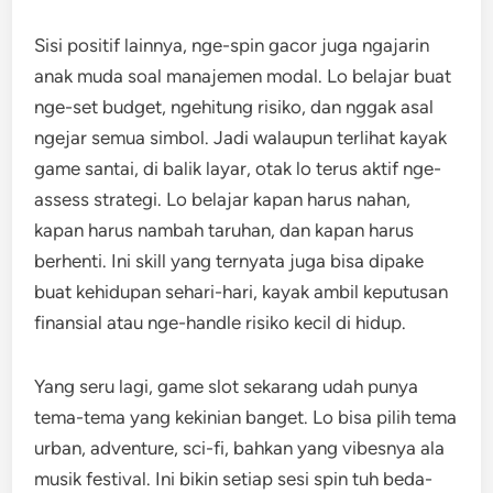
Sisi positif lainnya, nge-spin gacor juga ngajarin
anak muda soal manajemen modal. Lo belajar buat
nge-set budget, ngehitung risiko, dan nggak asal
ngejar semua simbol. Jadi walaupun terlihat kayak
game santai, di balik layar, otak lo terus aktif nge-
assess strategi. Lo belajar kapan harus nahan,
kapan harus nambah taruhan, dan kapan harus
berhenti. Ini skill yang ternyata juga bisa dipake
buat kehidupan sehari-hari, kayak ambil keputusan
finansial atau nge-handle risiko kecil di hidup.
Yang seru lagi, game slot sekarang udah punya
tema-tema yang kekinian banget. Lo bisa pilih tema
urban, adventure, sci-fi, bahkan yang vibesnya ala
musik festival. Ini bikin setiap sesi spin tuh beda-