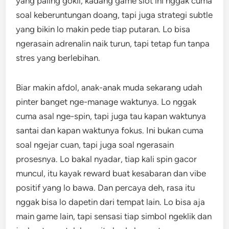
yang paling gokil, kadang game slot ini nggak cuma
soal keberuntungan doang, tapi juga strategi subtle
yang bikin lo makin pede tiap putaran. Lo bisa
ngerasain adrenalin naik turun, tapi tetap fun tanpa
stres yang berlebihan.
Biar makin afdol, anak-anak muda sekarang udah
pinter banget nge-manage waktunya. Lo nggak
cuma asal nge-spin, tapi juga tau kapan waktunya
santai dan kapan waktunya fokus. Ini bukan cuma
soal ngejar cuan, tapi juga soal ngerasain
prosesnya. Lo bakal nyadar, tiap kali spin gacor
muncul, itu kayak reward buat kesabaran dan vibe
positif yang lo bawa. Dan percaya deh, rasa itu
nggak bisa lo dapetin dari tempat lain. Lo bisa aja
main game lain, tapi sensasi tiap simbol ngeklik dan