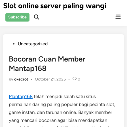
Skip
Slot online server paling wangi
to
Mai
content
Subscribe
Open
Men
Search
Posted
Uncategorized
in
Bocoran Cuan Member
Mantap168
by
okecrot
•
October 21, 2025
•
0
Mantap168
telah menjadi salah satu situs
permainan daring paling populer bagi pecinta slot,
game instan, dan taruhan online. Banyak member
yang mencari bocoran agar bisa mendapatkan