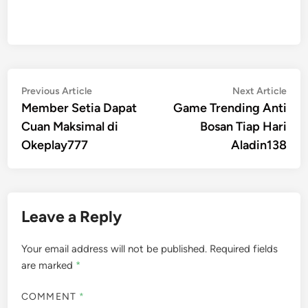
Post
Previous
Nex
Previous Article
Next Article
article:
artic
Member Setia Dapat
Game Trending Anti
navigation
Cuan Maksimal di
Bosan Tiap Hari
Okeplay777
Aladin138
Leave a Reply
Your email address will not be published.
Required fields
are marked
*
COMMENT
*