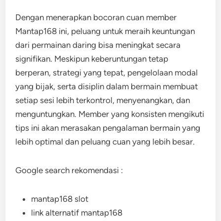
Dengan menerapkan bocoran cuan member
Mantap168 ini, peluang untuk meraih keuntungan
dari permainan daring bisa meningkat secara
signifikan. Meskipun keberuntungan tetap
berperan, strategi yang tepat, pengelolaan modal
yang bijak, serta disiplin dalam bermain membuat
setiap sesi lebih terkontrol, menyenangkan, dan
menguntungkan. Member yang konsisten mengikuti
tips ini akan merasakan pengalaman bermain yang
lebih optimal dan peluang cuan yang lebih besar.
Google search rekomendasi :
mantap168 slot
link alternatif mantap168