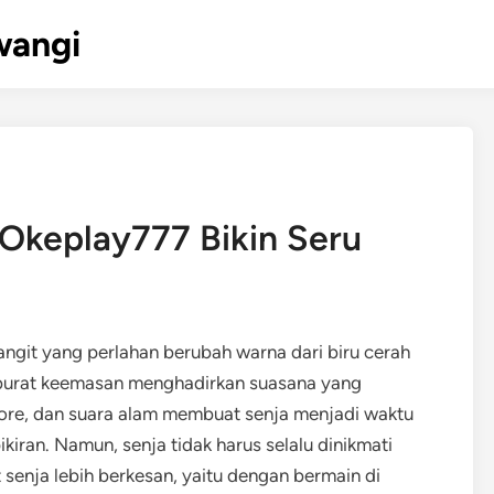
 wangi
Okeplay777 Bikin Seru
ngit yang perlahan berubah warna dari biru cerah
mburat keemasan menghadirkan suasana yang
ore, dan suara alam membuat senja menjadi waktu
iran. Namun, senja tidak harus selalu dinikmati
senja lebih berkesan, yaitu dengan bermain di