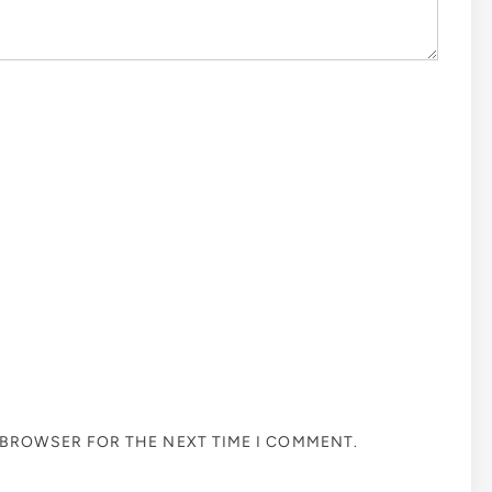
S BROWSER FOR THE NEXT TIME I COMMENT.