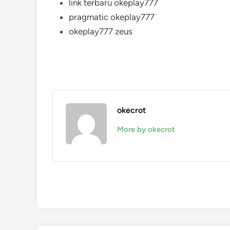
link terbaru okeplay777
pragmatic okeplay777
okeplay777 zeus
okecrot
More by okecrot