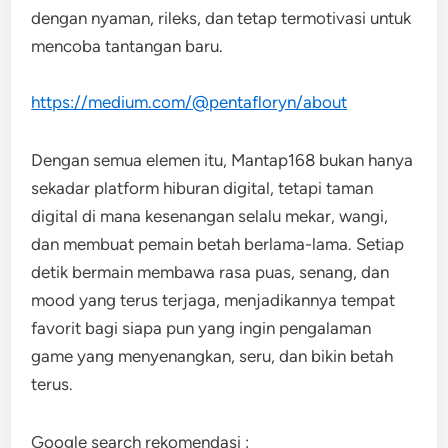
dengan nyaman, rileks, dan tetap termotivasi untuk
mencoba tantangan baru.
https://medium.com/@pentafloryn/about
Dengan semua elemen itu, Mantap168 bukan hanya
sekadar platform hiburan digital, tetapi taman
digital di mana kesenangan selalu mekar, wangi,
dan membuat pemain betah berlama-lama. Setiap
detik bermain membawa rasa puas, senang, dan
mood yang terus terjaga, menjadikannya tempat
favorit bagi siapa pun yang ingin pengalaman
game yang menyenangkan, seru, dan bikin betah
terus.
Google search rekomendasi :