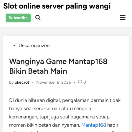
Skip
Slot online server paling wangi
to
Mai
content
Subscribe
Open
Men
Search
Posted
Uncategorized
in
Wanginya Game Mantap168
Bikin Betah Main
by
okecrot
•
November 8, 2025
•
0
Di dunia hiburan digital, pengalaman bermain tidak
hanya soal seru-seruan atau mengejar
kemenangan, tapi juga soal bagaimana setiap
momen bikin betah dan nyaman.
Mantap168
hadir