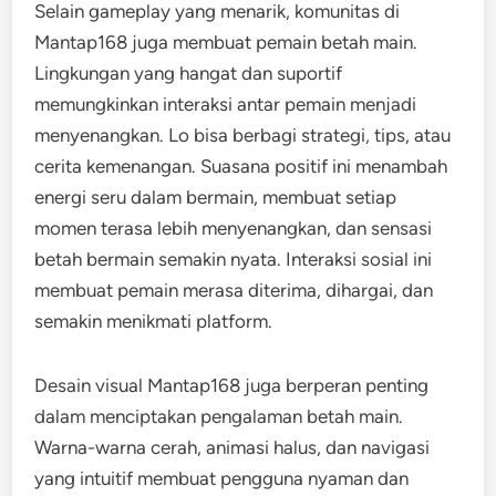
Selain gameplay yang menarik, komunitas di
Mantap168 juga membuat pemain betah main.
Lingkungan yang hangat dan suportif
memungkinkan interaksi antar pemain menjadi
menyenangkan. Lo bisa berbagi strategi, tips, atau
cerita kemenangan. Suasana positif ini menambah
energi seru dalam bermain, membuat setiap
momen terasa lebih menyenangkan, dan sensasi
betah bermain semakin nyata. Interaksi sosial ini
membuat pemain merasa diterima, dihargai, dan
semakin menikmati platform.
Desain visual Mantap168 juga berperan penting
dalam menciptakan pengalaman betah main.
Warna-warna cerah, animasi halus, dan navigasi
yang intuitif membuat pengguna nyaman dan