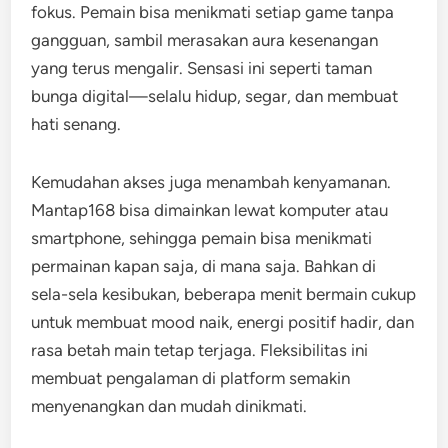
fokus. Pemain bisa menikmati setiap game tanpa
gangguan, sambil merasakan aura kesenangan
yang terus mengalir. Sensasi ini seperti taman
bunga digital—selalu hidup, segar, dan membuat
hati senang.
Kemudahan akses juga menambah kenyamanan.
Mantap168 bisa dimainkan lewat komputer atau
smartphone, sehingga pemain bisa menikmati
permainan kapan saja, di mana saja. Bahkan di
sela-sela kesibukan, beberapa menit bermain cukup
untuk membuat mood naik, energi positif hadir, dan
rasa betah main tetap terjaga. Fleksibilitas ini
membuat pengalaman di platform semakin
menyenangkan dan mudah dinikmati.