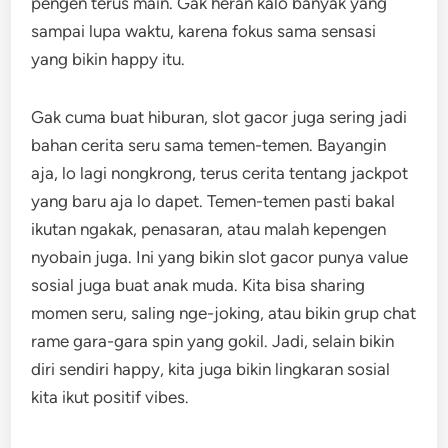
pengen terus main. Gak heran kalo banyak yang
sampai lupa waktu, karena fokus sama sensasi
yang bikin happy itu.
Gak cuma buat hiburan, slot gacor juga sering jadi
bahan cerita seru sama temen-temen. Bayangin
aja, lo lagi nongkrong, terus cerita tentang jackpot
yang baru aja lo dapet. Temen-temen pasti bakal
ikutan ngakak, penasaran, atau malah kepengen
nyobain juga. Ini yang bikin slot gacor punya value
sosial juga buat anak muda. Kita bisa sharing
momen seru, saling nge-joking, atau bikin grup chat
rame gara-gara spin yang gokil. Jadi, selain bikin
diri sendiri happy, kita juga bikin lingkaran sosial
kita ikut positif vibes.