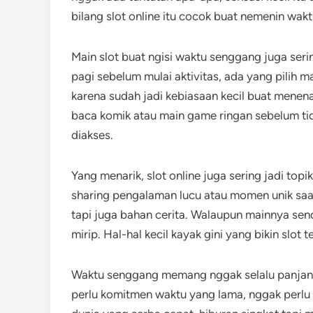
bilang slot online itu cocok buat nemenin wakt
Main slot buat ngisi waktu senggang juga serin
pagi sebelum mulai aktivitas, ada yang pilih 
karena sudah jadi kebiasaan kecil buat menen
baca komik atau main game ringan sebelum tidu
diakses.
Yang menarik, slot online juga sering jadi topik
sharing pengalaman lucu atau momen unik saat m
tapi juga bahan cerita. Walaupun mainnya sen
mirip. Hal-hal kecil kayak gini yang bikin slo
Waktu senggang memang nggak selalu panjang, t
perlu komitmen waktu yang lama, nggak perlu f