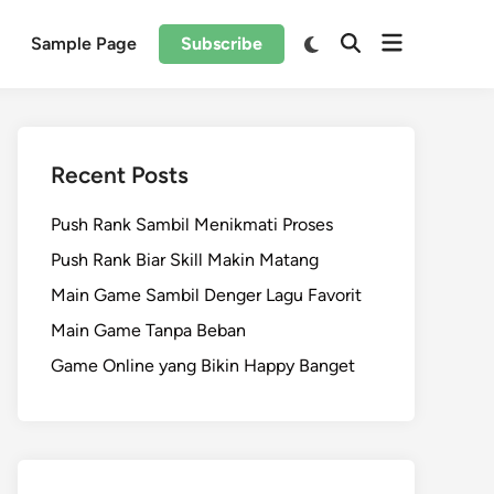
Open
Switch
Sample Page
Subscribe
Open
to
menu
Search
dark
mode
Recent Posts
Push Rank Sambil Menikmati Proses
Push Rank Biar Skill Makin Matang
Main Game Sambil Denger Lagu Favorit
Main Game Tanpa Beban
Game Online yang Bikin Happy Banget