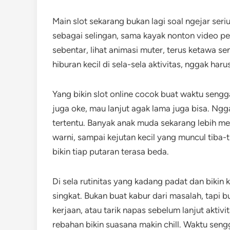
Main slot sekarang bukan lagi soal ngejar seri
sebagai selingan, sama kayak nonton video pe
sebentar, lihat animasi muter, terus ketawa s
hiburan kecil di sela-sela aktivitas, nggak har
Yang bikin slot online cocok buat waktu sengg
juga oke, mau lanjut agak lama juga bisa. Ng
tertentu. Banyak anak muda sekarang lebih men
warni, sampai kejutan kecil yang muncul tiba-t
bikin tiap putaran terasa beda.
Di sela rutinitas yang kadang padat dan bikin 
singkat. Bukan buat kabur dari masalah, tapi b
kerjaan, atau tarik napas sebelum lanjut aktivi
rebahan bikin suasana makin chill. Waktu seng