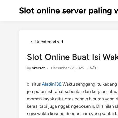
Skip
Slot online server paling
to
content
Posted
Uncategorized
in
Slot Online Buat Isi W
by
okecrot
•
December 22, 2025
•
0
di situs
Aladin138
Waktu senggang itu kadang 
jemputan, istirahat sebentar dari kerjaan, ata
momen kayak gitu, otak pengin hiburan yang rin
keras, tapi juga nggak ngebosenin. Di sinilah s
ngisi waktu kosong dengan cara yang santai tap