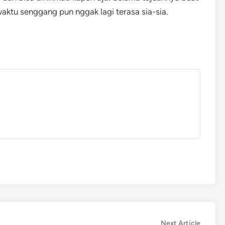
aktu senggang pun nggak lagi terasa sia-sia.
Next
Next Article