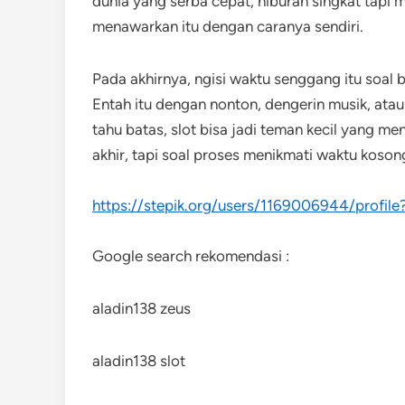
dunia yang serba cepat, hiburan singkat tapi 
menawarkan itu dengan caranya sendiri.
Pada akhirnya, ngisi waktu senggang itu soal b
Entah itu dengan nonton, dengerin musik, atau
tahu batas, slot bisa jadi teman kecil yang me
akhir, tapi soal proses menikmati waktu koson
https://stepik.org/users/1169006944/profile
Google search rekomendasi :
aladin138 zeus
aladin138 slot