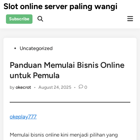
Skip
Slot online server paling wangi
to
Mai
content
Subscribe
Open
Men
Search
Posted
Uncategorized
in
Panduan Memulai Bisnis Online
untuk Pemula
by
okecrot
•
August 24, 2025
•
0
okeplay777
Memulai bisnis online kini menjadi pilihan yang