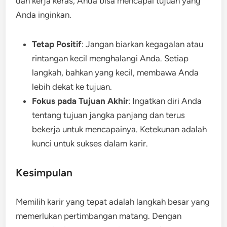
dan kerja keras, Anda bisa mencapai tujuan yang
Anda inginkan.
Tetap Positif
: Jangan biarkan kegagalan atau
rintangan kecil menghalangi Anda. Setiap
langkah, bahkan yang kecil, membawa Anda
lebih dekat ke tujuan.
Fokus pada Tujuan Akhir
: Ingatkan diri Anda
tentang tujuan jangka panjang dan terus
bekerja untuk mencapainya. Ketekunan adalah
kunci untuk sukses dalam karir.
Kesimpulan
Memilih karir yang tepat adalah langkah besar yang
memerlukan pertimbangan matang. Dengan