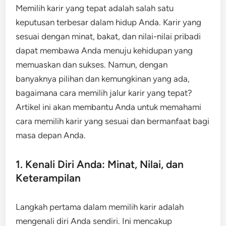
Memilih karir yang tepat adalah salah satu
keputusan terbesar dalam hidup Anda. Karir yang
sesuai dengan minat, bakat, dan nilai-nilai pribadi
dapat membawa Anda menuju kehidupan yang
memuaskan dan sukses. Namun, dengan
banyaknya pilihan dan kemungkinan yang ada,
bagaimana cara memilih jalur karir yang tepat?
Artikel ini akan membantu Anda untuk memahami
cara memilih karir yang sesuai dan bermanfaat bagi
masa depan Anda.
1. Kenali Diri Anda: Minat, Nilai, dan
Keterampilan
Langkah pertama dalam memilih karir adalah
mengenali diri Anda sendiri. Ini mencakup