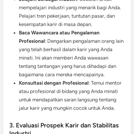
mempelajari industri yang menarik bagi Anda.
Pelajari tren pekerjaan, tuntutan pasar, dan
kesempatan karir di masa depan.
Baca Wawancara atau Pengalaman
Profesional
: Dengarkan pengalaman orang lain
yang telah berhasil dalam karir yang Anda
minati. Ini akan memberi Anda wawasan
tentang tantangan yang harus dihadapi dan
bagaimana cara mereka mencapainya.
Konsultasi dengan Profesional
: Temui mentor
atau profesional di bidang yang Anda minati
untuk mendapatkan saran langsung tentang
jalur karir yang mungkin cocok untuk Anda.
3. Evaluasi Prospek Karir dan Stabilitas
Industri