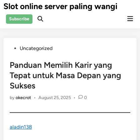
Skip
Slot online server paling wangi
to
Mai
content
Subscribe
Open
Men
Search
Posted
Uncategorized
in
Panduan Memilih Karir yang
Tepat untuk Masa Depan yang
Sukses
by
okecrot
•
August 25, 2025
•
0
aladin138