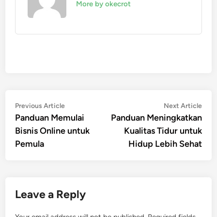
More by okecrot
Post
Previous
Nex
Previous Article
Next Article
article:
artic
Panduan Memulai
Panduan Meningkatkan
navigation
Bisnis Online untuk
Kualitas Tidur untuk
Pemula
Hidup Lebih Sehat
Leave a Reply