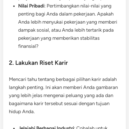
Nilai Pribadi
: Pertimbangkan nilai-nilai yang
penting bagi Anda dalam pekerjaan. Apakah
Anda lebih menyukai pekerjaan yang memberi
dampak sosial, atau Anda lebih tertarik pada
pekerjaan yang memberikan stabilitas
finansial?
2. Lakukan Riset Karir
Mencari tahu tentang berbagai pilihan karir adalah
langkah penting. Ini akan memberi Anda gambaran
yang lebih jelas mengenai peluang yang ada dan
bagaimana karir tersebut sesuai dengan tujuan
hidup Anda.
Jelajahi Berbagai Industri
: Cobalah untuk