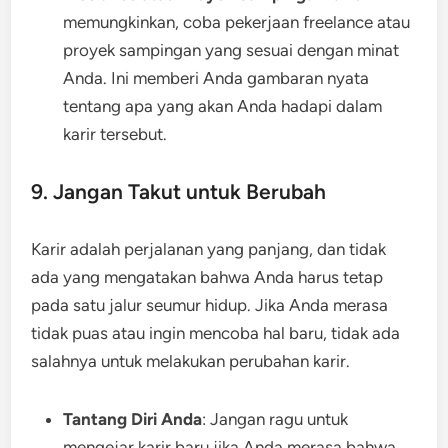
memungkinkan, coba pekerjaan freelance atau
proyek sampingan yang sesuai dengan minat
Anda. Ini memberi Anda gambaran nyata
tentang apa yang akan Anda hadapi dalam
karir tersebut.
9. Jangan Takut untuk Berubah
Karir adalah perjalanan yang panjang, dan tidak
ada yang mengatakan bahwa Anda harus tetap
pada satu jalur seumur hidup. Jika Anda merasa
tidak puas atau ingin mencoba hal baru, tidak ada
salahnya untuk melakukan perubahan karir.
Tantang Diri Anda
: Jangan ragu untuk
mengejar karir baru jika Anda merasa bahwa