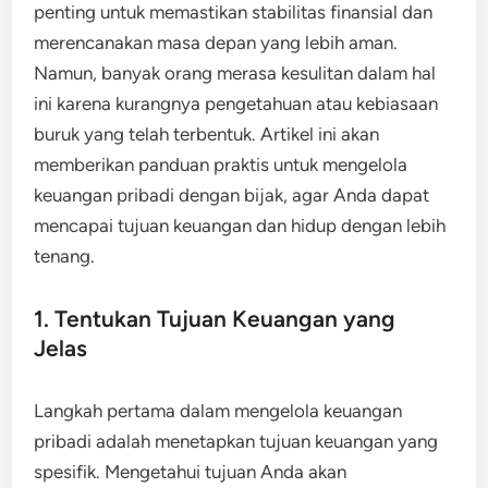
penting untuk memastikan stabilitas finansial dan
merencanakan masa depan yang lebih aman.
Namun, banyak orang merasa kesulitan dalam hal
ini karena kurangnya pengetahuan atau kebiasaan
buruk yang telah terbentuk. Artikel ini akan
memberikan panduan praktis untuk mengelola
keuangan pribadi dengan bijak, agar Anda dapat
mencapai tujuan keuangan dan hidup dengan lebih
tenang.
1. Tentukan Tujuan Keuangan yang
Jelas
Langkah pertama dalam mengelola keuangan
pribadi adalah menetapkan tujuan keuangan yang
spesifik. Mengetahui tujuan Anda akan