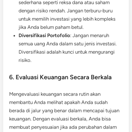
sederhana seperti reksa dana atau saham
dengan risiko rendah. Jangan terburu-buru
untuk memilih investasi yang lebih kompleks
jika Anda belum paham betul.
Diversifikasi Portofolio
: Jangan menaruh
semua uang Anda dalam satu jenis investasi.
Diversifikasi adalah kunci untuk mengurangi
risiko.
6. Evaluasi Keuangan Secara Berkala
Mengevaluasi keuangan secara rutin akan
membantu Anda melihat apakah Anda sudah
berada di jalur yang benar dalam mencapai tujuan
keuangan. Dengan evaluasi berkala, Anda bisa
membuat penyesuaian jika ada perubahan dalam