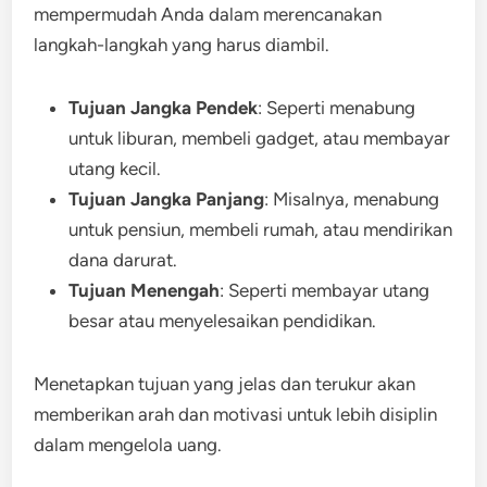
mempermudah Anda dalam merencanakan
langkah-langkah yang harus diambil.
Tujuan Jangka Pendek
: Seperti menabung
untuk liburan, membeli gadget, atau membayar
utang kecil.
Tujuan Jangka Panjang
: Misalnya, menabung
untuk pensiun, membeli rumah, atau mendirikan
dana darurat.
Tujuan Menengah
: Seperti membayar utang
besar atau menyelesaikan pendidikan.
Menetapkan tujuan yang jelas dan terukur akan
memberikan arah dan motivasi untuk lebih disiplin
dalam mengelola uang.