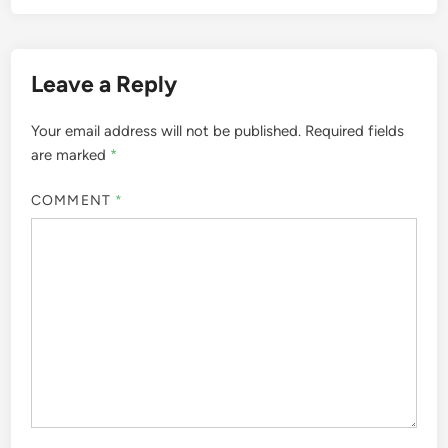
Leave a Reply
Your email address will not be published.
Required fields
are marked
*
COMMENT
*