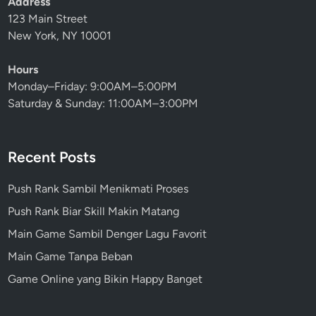
Address
123 Main Street
New York, NY 10001
Hours
Monday–Friday: 9:00AM–5:00PM
Saturday & Sunday: 11:00AM–3:00PM
Recent Posts
Push Rank Sambil Menikmati Proses
Push Rank Biar Skill Makin Matang
Main Game Sambil Denger Lagu Favorit
Main Game Tanpa Beban
Game Online yang Bikin Happy Banget