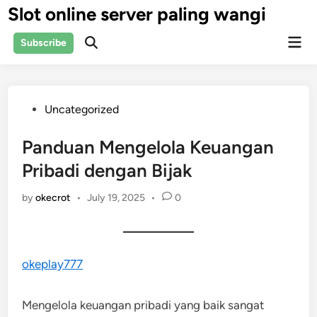
Skip
Slot online server paling wangi
to
Mai
content
Subscribe
Open
Men
Search
Posted
Uncategorized
in
Panduan Mengelola Keuangan
Pribadi dengan Bijak
by
okecrot
•
July 19, 2025
•
0
okeplay777
Mengelola keuangan pribadi yang baik sangat