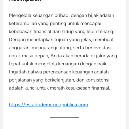
Mengelola keuangan pribadi dengan bijak adalah
keterampilan yang penting untuk mencapai
kebebasan finansial dan hidup yang lebih tenang.
Dengan menetapkan tujuan yang jelas, membuat
anggaran, mengurangi utang, serta berinvestasi
untuk masa depan, Anda akan berada di jalur yang
tepat untuk mengelola keuangan dengan baik.
Ingatlah bahwa perencanaan keuangan adalah
perjalanan yang berkelanjutan, dan konsistensi
adalah kunci untuk meraih kesuksesan finansial.
https://estadodemexicopublica.com