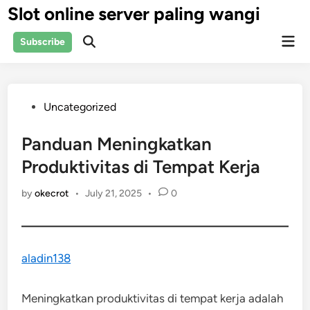
Skip
Slot online server paling wangi
to
Mai
content
Subscribe
Open
Men
Search
Posted
Uncategorized
in
Panduan Meningkatkan
Produktivitas di Tempat Kerja
by
okecrot
•
July 21, 2025
•
0
aladin138
Meningkatkan produktivitas di tempat kerja adalah