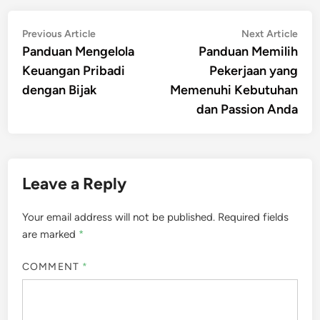
Post
Previous
Nex
Previous Article
Next Article
article:
artic
Panduan Mengelola
Panduan Memilih
navigation
Keuangan Pribadi
Pekerjaan yang
dengan Bijak
Memenuhi Kebutuhan
dan Passion Anda
Leave a Reply
Your email address will not be published.
Required fields
are marked
*
COMMENT
*