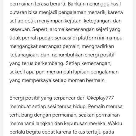
permainan terasa berarti. Bahkan menunggu hasil
putaran bisa menjadi pengalaman menarik, karena
setiap detik menyimpan kejutan, ketegangan, dan
keseruan. Seperti aroma kemenangan sejati yang
tidak pernah pudar, sensasi di platform ini mampu
mengangkat semangat pemain, menghadirkan
kebahagiaan, dan menumbuhkan energi positif
yang terus berkembang. Setiap kemenangan,
sekecil apa pun, menambah lapisan pengalaman
yang memperkaya setiap momen bermain.
Energi positif yang terpancar dari Okeplay777
membuat setiap sesi terasa hidup. Pemain merasa
terhubung dengan permainan, seakan permainan
memahami langkah dan keputusan mereka. Waktu
berlalu begitu cepat karena fokus tertuju pada