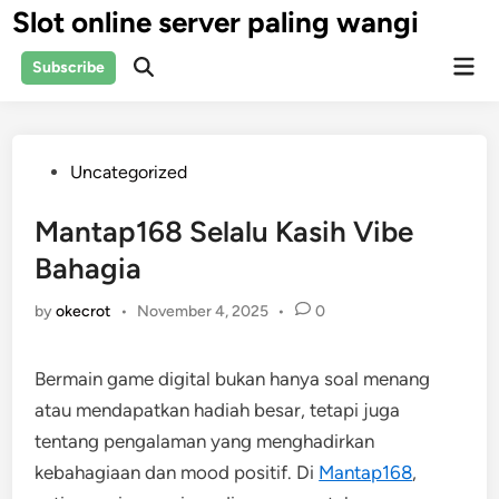
Skip
Slot online server paling wangi
to
Mai
content
Subscribe
Open
Men
Search
Posted
Uncategorized
in
Mantap168 Selalu Kasih Vibe
Bahagia
by
okecrot
•
November 4, 2025
•
0
Bermain game digital bukan hanya soal menang
atau mendapatkan hadiah besar, tetapi juga
tentang pengalaman yang menghadirkan
kebahagiaan dan mood positif. Di
Mantap168
,