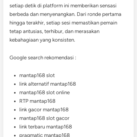
setiap detik di platform ini memberikan sensasi
berbeda dan menyenangkan. Dari ronde pertama
hingga terakhir, setiap sesi memastikan pemain
tetap antusias, terhibur, dan merasakan
kebahagiaan yang konsisten.
Google search rekomendasi :
mantap168 slot
link alternatif mantap168
mantap168 slot online
RTP mantap168
link gacor mantap168
mantap168 slot gacor
link terbaru mantap168
pragmatic mantap168