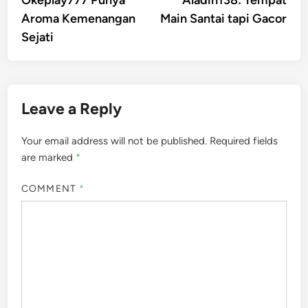
Okeplay777 Punya
Aladin138: Tempat
navigation
Aroma Kemenangan
Main Santai tapi Gacor
Sejati
Leave a Reply
Your email address will not be published.
Required fields
are marked
*
COMMENT
*