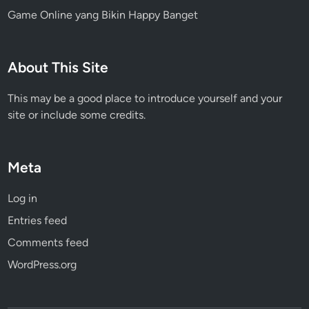
Game Online yang Bikin Happy Banget
About This Site
This may be a good place to introduce yourself and your
site or include some credits.
Meta
Log in
Entries feed
Comments feed
WordPress.org